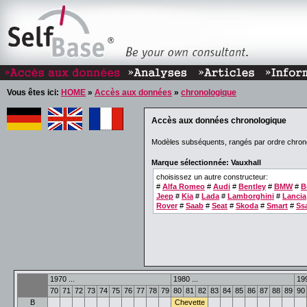
Vous êtes ici:
HOME
»
Accès aux données
»
chronologique
Accès aux données chronologique
Modèles subséquents, rangés par ordre chron
Marque sélectionnée: Vauxhall
choisissez un autre constructeur:
#
Alfa Romeo
#
Audi
#
Bentley
#
BMW
#
B
Jeep
#
Kia
#
Lada
#
Lamborghini
#
Lancia
Rover
#
Saab
#
Seat
#
Skoda
#
Smart
#
Ss
1970 ...
1980 ...
199
70
71
72
73
74
75
76
77
78
79
80
81
82
83
84
85
86
87
88
89
90
B
Chevette