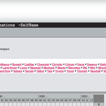
ologique.
rilliance
#
Bugatti
#
Cadillac
#
Chevrolet
#
Chrysler
#
Citroen
#
Dacia
#
Daewoo
#
Daih
#
Land Rover
#
Lexus
#
Maserati
#
Maybach
#
Mazda
#
Mercedes
#
MG
#
Mini
#
Mitsub
angYong
#
Subaru
#
Suzuki
#
Talbot
#
Tata
#
Toyota
#
Treser
#
Triumph
#
Vauxhall
#
V
0 ...
2000 ...
2010 ...
91
92
93
94
95
96
97
98
99
00
01
02
03
04
05
06
07
08
09
10
11
12
B