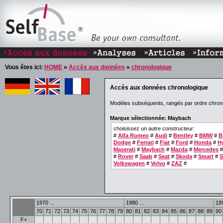
Vous êtes ici:
HOME
»
Accès aux données
»
chronologique
Accès aux données chronologique
Modèles subséquents, rangés par ordre chron
Marque sélectionnée: Maybach
choisissez un autre constructeur:
#
Alfa Romeo
#
Audi
#
Bentley
#
BMW
#
B
Dodge
#
Ferrari
#
Fiat
#
Ford
#
Honda
#
H
Maserati
#
Maybach
#
Mazda
#
Mercedes
#
Rover
#
Saab
#
Seat
#
Skoda
#
Smart
#
S
Volkswagen
#
Volvo
#
ZAZ
#
1970 ...
1980 ...
199
70
71
72
73
74
75
76
77
78
79
80
81
82
83
84
85
86
87
88
89
90
F+