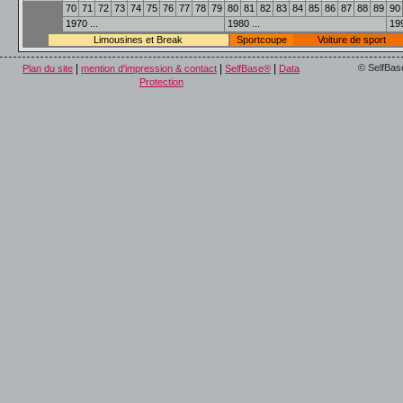
70
71
72
73
74
75
76
77
78
79
80
81
82
83
84
85
86
87
88
89
90
1970 ...
1980 ...
199
Limousines et Break
Sportcoupe
Voiture de sport
|
|
|
© SelfBas
Plan du site
mention d'impression & contact
SelfBase®
Data
Protection