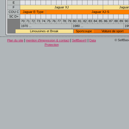
E
F
Jaguar XJ
Jaguar
COU C
Jaguar E-Type
Jaguar XJ-S
SC D+
70
71
72
73
74
75
76
77
78
79
80
81
82
83
84
85
86
87
88
89
90
1970 ...
1980 ...
199
Limousines et Break
Sportcoupe
Voiture de sport
|
|
|
© SelfBas
Plan du site
mention d'impression & contact
SelfBase®
Data
Protection