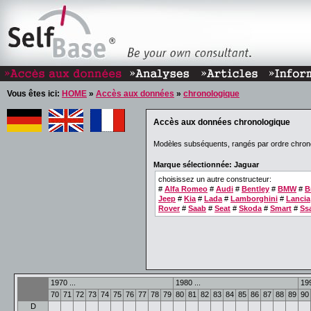
Vous êtes ici:
HOME
»
Accès aux données
»
chronologique
Accès aux données chronologique
Modèles subséquents, rangés par ordre chron
Marque sélectionnée: Jaguar
choisissez un autre constructeur:
#
Alfa Romeo
#
Audi
#
Bentley
#
BMW
#
B
Jeep
#
Kia
#
Lada
#
Lamborghini
#
Lancia
Rover
#
Saab
#
Seat
#
Skoda
#
Smart
#
Ss
1970 ...
1980 ...
199
70
71
72
73
74
75
76
77
78
79
80
81
82
83
84
85
86
87
88
89
90
D