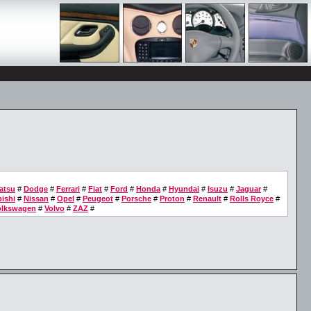
atsu
#
Dodge
#
Ferrari
#
Fiat
#
Ford
#
Honda
#
Hyundai
#
Isuzu
#
Jaguar
#
ishi
#
Nissan
#
Opel
#
Peugeot
#
Porsche
#
Proton
#
Renault
#
Rolls Royce
#
olkswagen
#
Volvo
#
ZAZ
#