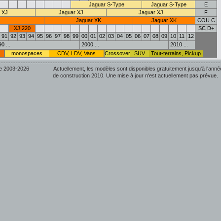
Jaguar S-Type
Jaguar S-Type
E
 XJ
Jaguar XJ
Jaguar XJ
F
Jaguar XK
Jaguar XK
COU C
XJ 220
SC D+
91
92
93
94
95
96
97
98
99
00
01
02
03
04
05
06
07
08
09
10
11
12
0 ...
2000 ...
2010 ...
monospaces
CDV, LDV, Vans
Crossover
SUV
Tout-terrains, Pickup
e 2003-2026
Actuellement, les modèles sont disponibles gratuitement jusqu'à l'anné
de construction 2010. Une mise à jour n'est actuellement pas prévue.