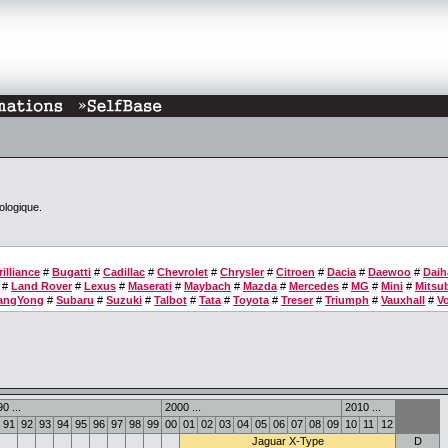
ologique.
rilliance
#
Bugatti
#
Cadillac
#
Chevrolet
#
Chrysler
#
Citroen
#
Dacia
#
Daewoo
#
Daih
#
Land Rover
#
Lexus
#
Maserati
#
Maybach
#
Mazda
#
Mercedes
#
MG
#
Mini
#
Mitsub
angYong
#
Subaru
#
Suzuki
#
Talbot
#
Tata
#
Toyota
#
Treser
#
Triumph
#
Vauxhall
#
V
0 ...
2000 ...
2010 ...
91
92
93
94
95
96
97
98
99
00
01
02
03
04
05
06
07
08
09
10
11
12
Jaguar X-Type
D