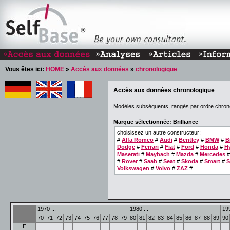
Vous êtes ici:
HOME
»
Accès aux données
»
chronologique
Accès aux données chronologique
Modèles subséquents, rangés par ordre chron
Marque sélectionnée: Brilliance
choisissez un autre constructeur:
#
Alfa Romeo
#
Audi
#
Bentley
#
BMW
#
B
Dodge
#
Ferrari
#
Fiat
#
Ford
#
Honda
#
H
Maserati
#
Maybach
#
Mazda
#
Mercedes
#
Rover
#
Saab
#
Seat
#
Skoda
#
Smart
#
S
Volkswagen
#
Volvo
#
ZAZ
#
1970 ...
1980 ...
199
70
71
72
73
74
75
76
77
78
79
80
81
82
83
84
85
86
87
88
89
90
E