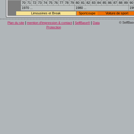
70
71
72
73
74
75
76
77
78
79
80
81
82
83
84
85
86
87
88
89
90
1970 ...
1980 ...
199
Limousines et Break
Sportcoupe
Voiture de sport
|
|
|
© SelfBas
Plan du site
mention d'impression & contact
SelfBase®
Data
Protection