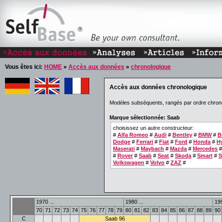
Vous êtes ici:
HOME
»
Accès aux données
»
chronologique
Accès aux données chronologique
Modèles subséquents, rangés par ordre chron
Marque sélectionnée: Saab
choisissez un autre constructeur:
#
Alfa Romeo
#
Audi
#
Bentley
#
BMW
#
B
Dodge
#
Ferrari
#
Fiat
#
Ford
#
Honda
#
H
Maserati
#
Maybach
#
Mazda
#
Mercedes
#
Rover
#
Saab
#
Seat
#
Skoda
#
Smart
#
S
Volkswagen
#
Volvo
#
ZAZ
#
1970 ...
1980 ...
199
70
71
72
73
74
75
76
77
78
79
80
81
82
83
84
85
86
87
88
89
90
C
Saab 96