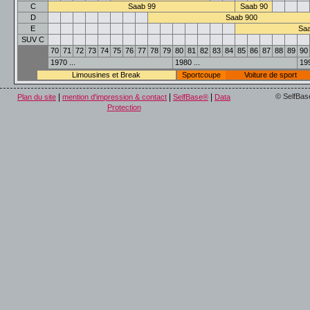
C
Saab 99
Saab 90
D
Saab 900
E
Saa
SUV C
70
71
72
73
74
75
76
77
78
79
80
81
82
83
84
85
86
87
88
89
90
1970 ...
1980 ...
199
Limousines et Break
Sportcoupe
Voiture de sport
|
|
|
© SelfBas
Plan du site
mention d'impression & contact
SelfBase®
Data
Protection