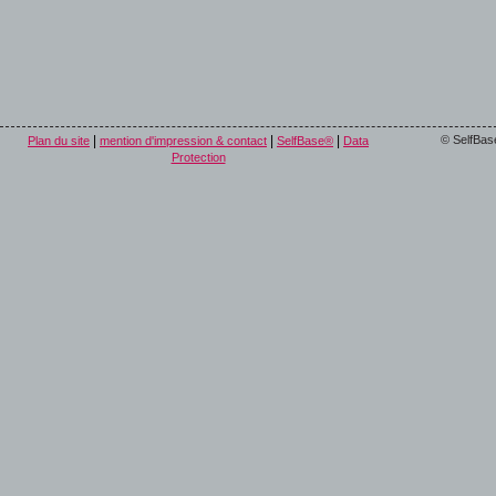
|
|
|
© SelfBas
Plan du site
mention d'impression & contact
SelfBase®
Data
Protection