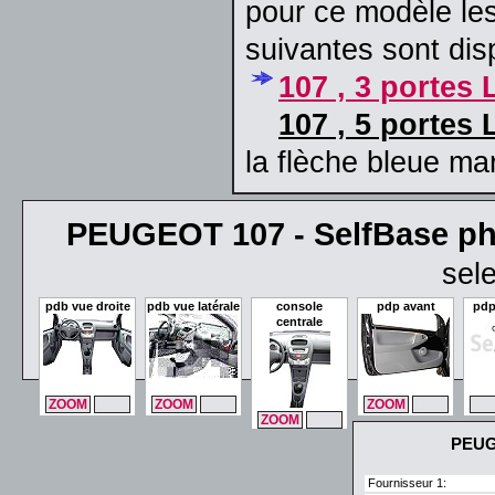
pour ce modèle le
suivantes sont dis
107 , 3 portes
107 , 5 portes
la flèche bleue ma
PEUGEOT 107 - SelfBase pho
sel
pdb vue droite
pdb vue latérale
console
pdp avant
pdp
centrale
ZOOM
MAX
ZOOM
MAX
ZOOM
MAX
ZO
ZOOM
MAX
PEUGE
Fournisseur 1: