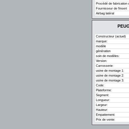
Procédé de fabrication d
Fournisseur de l'insert
Airbag latéral
PEUGE
Constructeur (actuel)
marque:
modèle
génération
soin de modèles:
Version:
Carrosserie:
usine de montage 1:
usine de montage 2:
usine de montage 3:
Code:
Plateforme:
Segment:
Longueur:
Largeur:
Hauteur:
Empattement:
Prix de vente: