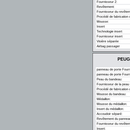
Fournisseur 2:
Revêtement:
Fournisseur du revêtem
Procédé de fabrication 
Mousse:
Insert
Technologie insert
Fournisseur insert
Visière séparée
Airbag passager
PEUGE
panneau de porte Fourn
panneau de porte Fourn
Peau du bandeau:
Fournisseur de la peau
Procédé de fabrication 
Mousse du bandeau:
Médaillon:
Mousse du médaillon:
Insert du médaillon:
Accoudoir séparé:
Revêtement du panneau
Fournisseur du revêtem
Insert: