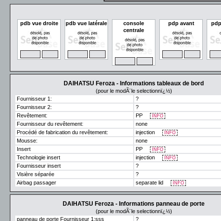
pdb vue droite
pdb vue latérale
console
pdp avant
pdp
centrale
ZOOM
MAX
ZOOM
MAX
ZOOM
MAX
ZO
ZOOM
MAX
DAIHATSU Feroza - Informations tableaux de bord
(pour le modÃ¨le selectionnï¿½)
Fournisseur 1:
?
Fournisseur 2:
?
Revêtement:
PP
INFO
Fournisseur du revêtement:
none
Procédé de fabrication du revêtement:
injection
INFO
Mousse:
none
Insert
PP
INFO
Technologie insert
injection
INFO
Fournisseur insert
?
Visière séparée
?
Airbag passager
separate lid
INFO
DAIHATSU Feroza - Informations panneau de porte
(pour le modÃ¨le selectionnï¿½)
panneau de porte Fournisseur 1:sss
?