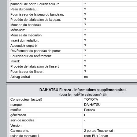
panneau de porte Fournisseur 2:
?
Peau du bandeau:
?
Fournisseur de la peau du bandeau:
?
Procédé de fabrication de la peau:
?
Mousse du bandeau:
?
Médaillon:
?
Mousse du médaillon:
?
Insert du médaillon:
?
Accoudoir séparé:
?
Revêtement du panneau de porte:
?
Fournisseur du revêtement:
?
Insert:
?
Procédé de fabrication de l'insert
?
Fournisseur de l'insert
?
Airbag latéral
no
DAIHATSU Feroza - Informations supplémentaires
(pour le modÃ¨le selectionnï¿½)
Constructeur (actuel)
TOYOTA
marque:
DAIHATSU
modèle
Feroza
génération
I
soin de modèles:
-
Version:
Carrosserie:
2 portes Tout-terrain
usine de montage 1:
(non-EU) Japan