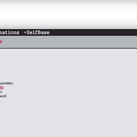
a
ponibles:
997
es
ctif.