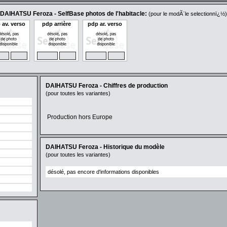
DAIHATSU Feroza - SelfBase photos de l'habitacle:
(pour le modÃ¨le selectionnï¿½)
 av. verso
pdp arrière
pdp ar. verso
OM
MAX
ZOOM
MAX
ZOOM
MAX
DAIHATSU Feroza - Chiffres de production
(pour toutes les variantes)
Production hors Europe
DAIHATSU Feroza - Historique du modèle
(pour toutes les variantes)
désolé, pas encore d'informations disponibles