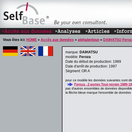
Vous êtes ici:
HOME
»
Accès aux données
»
alphabetique
»
DAIHATSU Feroz
marque:
DAIHATSU
modèle:
Feroza
Date du début de production: 1989
Date d'arrêt de production: 1997
Ségment: OR A
pour ce modèle les données suivantes sont dis
Feroza , 2 portes Tout-terrain 1989-1
pas d'autres ensembles de données disponibl
la flèche bleue marque l'ensemble de données a